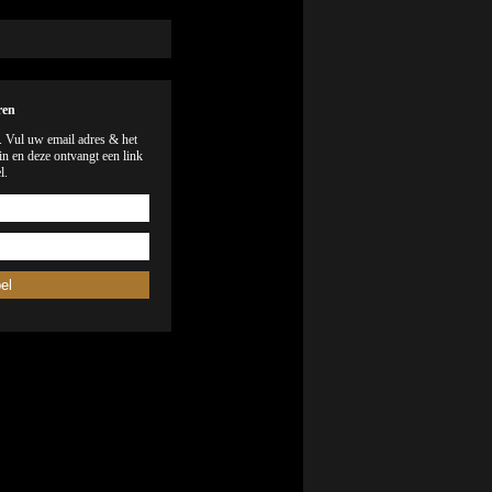
ren
). Vul uw email adres & het
n en deze ontvangt een link
l.