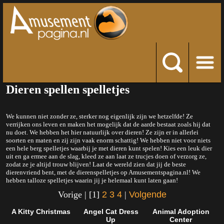
Dieren spellen spelletjes
We kunnen niet zonder ze, sterker nog eigenlijk zijn we hetzelfde! Ze
verrijken ons leven en maken het mogelijk dat de aarde bestaat zoals hij dat
nu doet. We hebben het hier natuurlijk over dieren! Ze zijn er in allerlei
soorten en maten en zij zijn vaak enorm schattig! We hebben niet voor niets
een hele berg spelletjes waarbij je met dieren kunt spelen! Kies een leuk dier
uit en ga ermee aan de slag, kleed ze aan laat ze trucjes doen of verzorg ze,
zodat ze je altijd trouw blijven! Laat de wereld zien dat jij de beste
dierenvriend bent, met de dierenspelletjes op Amusementspagina.nl! We
hebben talloze spelletjes waarin jij je helemaal kunt laten gaan!
Vorige | [1]
2
3
4
|
Volgende
A Kitty Christmas
Angel Cat Dress
Animal Adoption
Up
Center