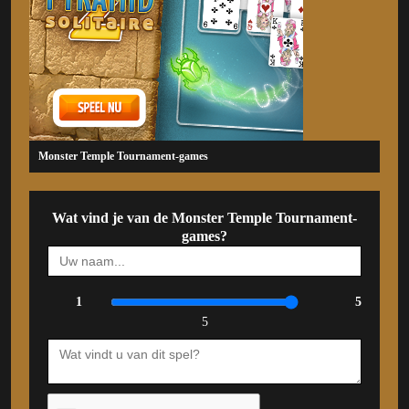
Monster Temple Tournament-games
Wat vind je van de Monster Temple Tournament-
games?
1
5
5