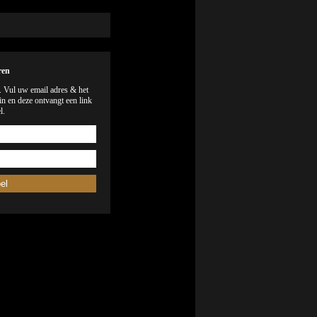
ren
). Vul uw email adres & het
n en deze ontvangt een link
l.