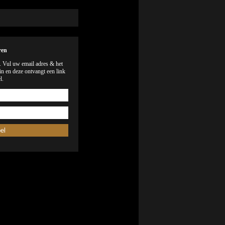
ren
). Vul uw email adres & het
n en deze ontvangt een link
l.