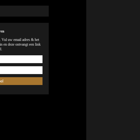
ren
). Vul uw email adres & het
n en deze ontvangt een link
l.