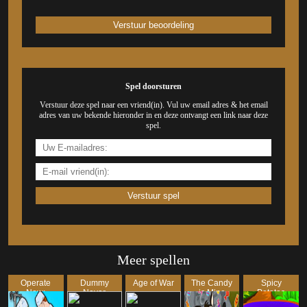
Spel doorsturen
Verstuur deze spel naar een vriend(in). Vul uw email adres & het email
adres van uw bekende hieronder in en deze ontvangt een link naar deze
spel.
Meer spellen
Operate
Dummy
Age of War
The Candy
Spicy
Now:
Never
is Mine
Patatas
Appendix
Fails
Bravas