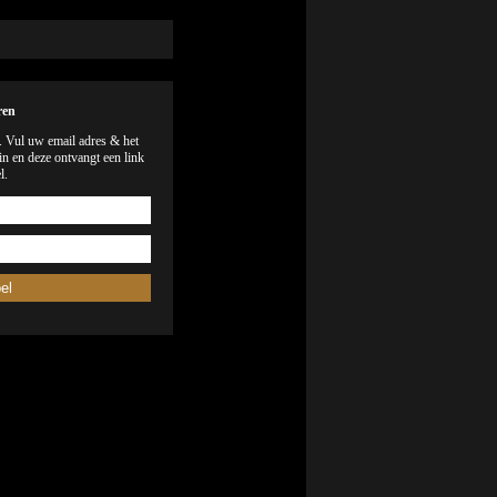
ren
). Vul uw email adres & het
n en deze ontvangt een link
l.