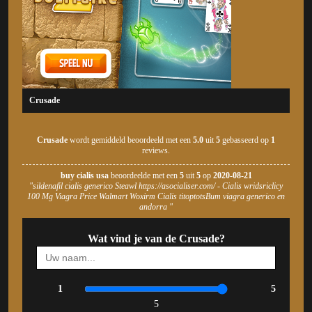
Crusade
Crusade
wordt gemiddeld beoordeeld met een
5.0
uit
5
gebasseerd op
1
reviews.
buy cialis usa
beoordeelde met een
5
uit
5
op
2020-08-21
"sildenafil cialis generico Steawl https://asocialiser.com/ - Cialis wridsriclicy
100 Mg Viagra Price Walmart Woxirm Cialis titoptotsBum viagra generico en
andorra "
Wat vind je van de Crusade?
1
5
5