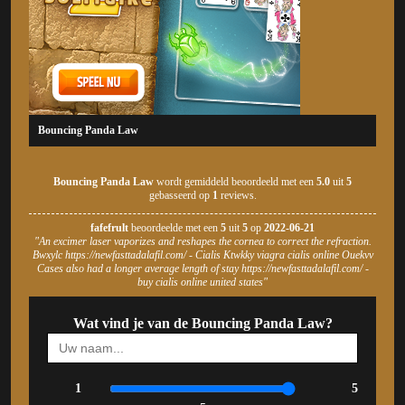
Bouncing Panda Law
Bouncing Panda Law
wordt gemiddeld beoordeeld met een
5.0
uit
5
gebasseerd op
1
reviews.
fafefrult
beoordeelde met een
5
uit
5
op
2022-06-21
"An excimer laser vaporizes and reshapes the cornea to correct the refraction.
Bwxylc https://newfasttadalafil.com/ - Cialis Ktwkky viagra cialis online Ouekvv
Cases also had a longer average length of stay https://newfasttadalafil.com/ -
buy cialis online united states"
Wat vind je van de Bouncing Panda Law?
1
5