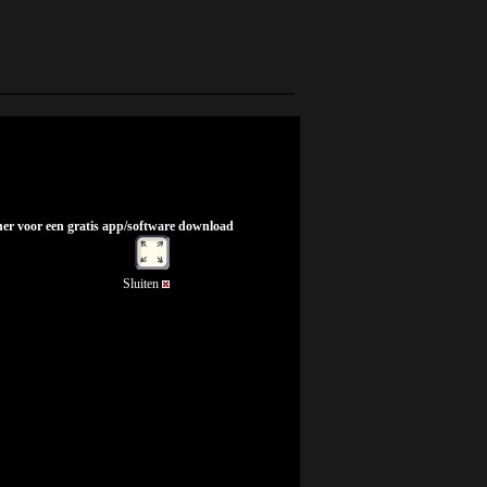
nner voor een gratis app/software download
Sluiten