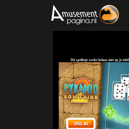
Dit spelletje werkt helaas niet op je t