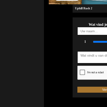
Uphill Rush 2
Wat vind j
1