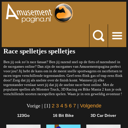
Race spelletjes spelletjes
Ben jij ook zo\'n race fanaat? Ben jij razend snel op de fiets of razendsnel in
de racegames online? Dan zijn de racegames van Amusementspagina perfect
voor jou! Jij hebt de kans om in de meest snelle sportwagens en racefietsen te
racen tegen verschillende tegenstanders. Geef eens flink gas of trap eens flink
door! Zorg dat jij als snelste over de finish komt. Wanneer jij elke
tegenstander verslaat weet jij dat jij de snelste racer bent online. Met de
populaire spellen als Monster Truck, 3D Racing en Bike Mania 2 kun je ook
verschillende soorten racespellen spelen. Waan je in een geweldig avontuur !
Vorige | [1]
2
3
4
5
6
7
|
Volgende
123Go
16 Bit Bike
3D Car Driver