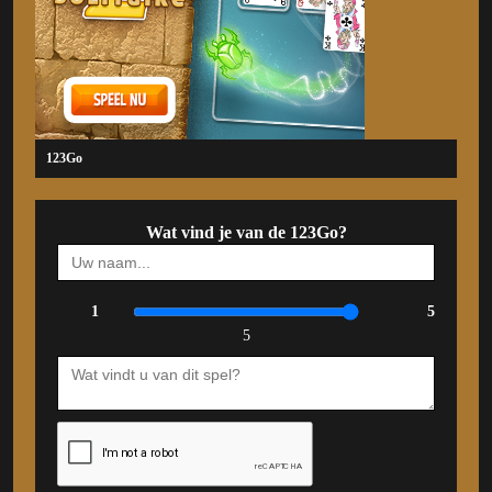
123Go
Wat vind je van de 123Go?
1
5
5