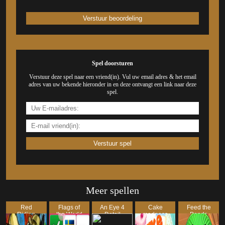
Spel doorsturen
Verstuur deze spel naar een vriend(in). Vul uw email adres & het email
adres van uw bekende hieronder in en deze ontvangt een link naar deze
spel.
Meer spellen
Red
Flags of
An Eye 4
Cake
Feed the
Riding
the World
Detail
madness
Panda
Hood: The