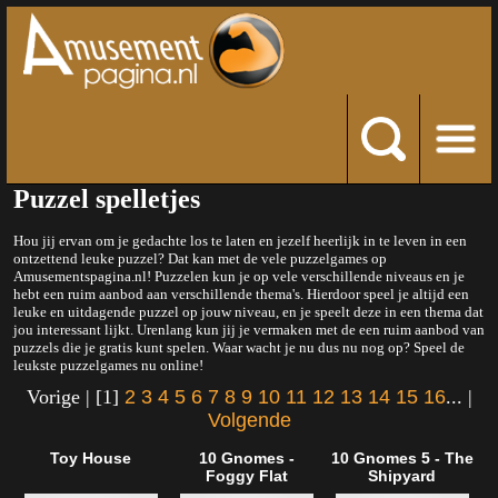
Puzzel spelletjes
Hou jij ervan om je gedachte los te laten en jezelf heerlijk in te leven in een
ontzettend leuke puzzel? Dat kan met de vele puzzelgames op
Amusementspagina.nl! Puzzelen kun je op vele verschillende niveaus en je
hebt een ruim aanbod aan verschillende thema's. Hierdoor speel je altijd een
leuke en uitdagende puzzel op jouw niveau, en je speelt deze in een thema dat
jou interessant lijkt. Urenlang kun jij je vermaken met de een ruim aanbod van
puzzels die je gratis kunt spelen. Waar wacht je nu dus nu nog op? Speel de
leukste puzzelgames nu online!
Vorige | [1]
2
3
4
5
6
7
8
9
10
11
12
13
14
15
16
... |
Volgende
Toy House
10 Gnomes -
10 Gnomes 5 - The
Foggy Flat
Shipyard