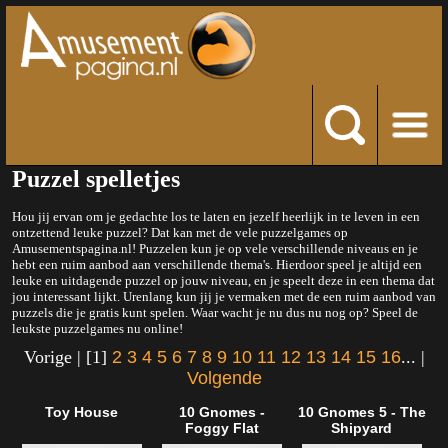
Puzzel spelletjes
Hou jij ervan om je gedachte los te laten en jezelf heerlijk in te leven in een
ontzettend leuke puzzel? Dat kan met de vele puzzelgames op
Amusementspagina.nl! Puzzelen kun je op vele verschillende niveaus en je
hebt een ruim aanbod aan verschillende thema's. Hierdoor speel je altijd een
leuke en uitdagende puzzel op jouw niveau, en je speelt deze in een thema dat
jou interessant lijkt. Urenlang kun jij je vermaken met de een ruim aanbod van
puzzels die je gratis kunt spelen. Waar wacht je nu dus nu nog op? Speel de
leukste puzzelgames nu online!
Vorige | [1]
2
3
4
5
6
7
8
9
10
11
12
13
14
15
16
... |
Volgende
Toy House
10 Gnomes -
10 Gnomes 5 - The
Foggy Flat
Shipyard