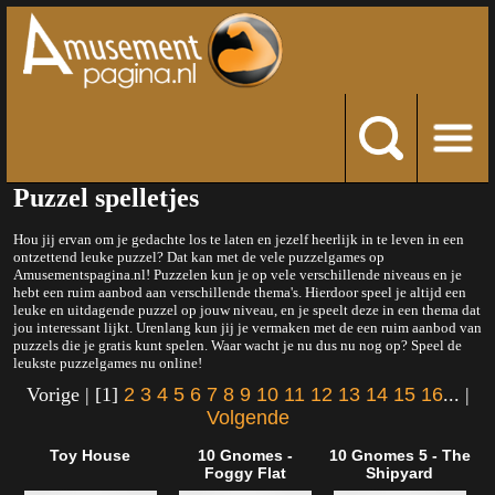
Puzzel spelletjes
Hou jij ervan om je gedachte los te laten en jezelf heerlijk in te leven in een
ontzettend leuke puzzel? Dat kan met de vele puzzelgames op
Amusementspagina.nl! Puzzelen kun je op vele verschillende niveaus en je
hebt een ruim aanbod aan verschillende thema's. Hierdoor speel je altijd een
leuke en uitdagende puzzel op jouw niveau, en je speelt deze in een thema dat
jou interessant lijkt. Urenlang kun jij je vermaken met de een ruim aanbod van
puzzels die je gratis kunt spelen. Waar wacht je nu dus nu nog op? Speel de
leukste puzzelgames nu online!
Vorige | [1]
2
3
4
5
6
7
8
9
10
11
12
13
14
15
16
... |
Volgende
Toy House
10 Gnomes -
10 Gnomes 5 - The
Foggy Flat
Shipyard