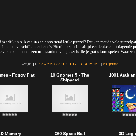
elf heerlijk in te leven in een ontzettend leuke puzzel? Dat kan met de vele puzze
anbod aan verschillende thema's. Hierdoor speel je altijd een leuke en uitdagende p
j je vermaken met de een ruim aanbod van puzzels die je gratis kunt spelen. Waar wa
Vorige | [1]
2
3
4
5
6
7
8
9
10
11
12
13
14
15
16
... |
Volgende
mes - Foggy Flat
10 Gnomes 5 - The
1001 Arabian
Shipyard
2D Memory
360 Space Ball
3D Logi