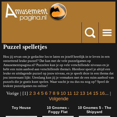
Puzzel spelletjes
Hou jij ervan om je gedachte los te laten en jezelf heerlijk in te leven in een
ontzettend leuke puzzel? Dat kan met de vele puzzelgames op
Amusementspagina.nl! Puzzelen kun je op vele verschillende niveaus en je
hebt een ruim aanbod aan verschillende thema's. Hierdoor speel je altijd een
leuke en uitdagende puzzel op jouw niveau, en je speelt deze in een thema dat
jou interessant lijkt. Urenlang kun jij je vermaken met de een ruim aanbod van
puzzels die je gratis kunt spelen. Waar wacht je nu dus nu nog op? Speel de
leukste puzzelgames nu online!
Vorige | [1]
2
3
4
5
6
7
8
9
10
11
12
13
14
15
16
... |
Volgende
Toy House
10 Gnomes -
10 Gnomes 5 - The
Foggy Flat
Shipyard