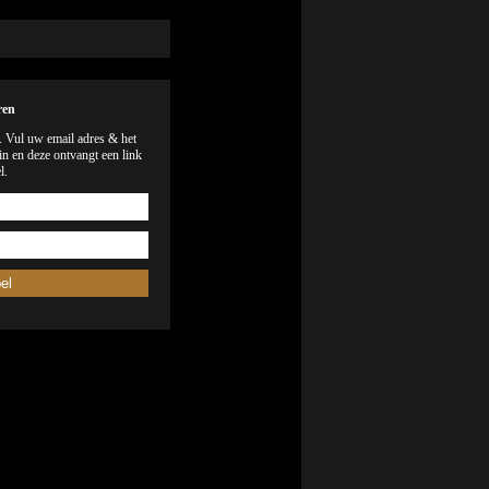
ren
). Vul uw email adres & het
n en deze ontvangt een link
l.