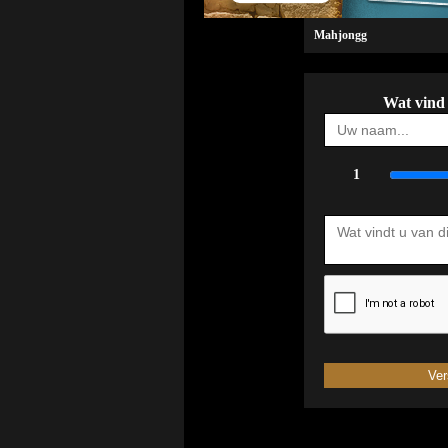
Mahjongg
Wat vind
1