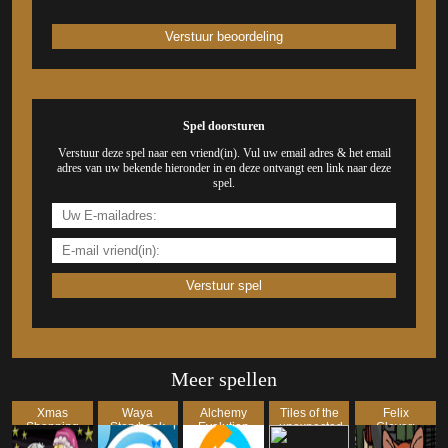
Spel doorsturen
Verstuur deze spel naar een vriend(in). Vul uw email adres & het email
adres van uw bekende hieronder in en deze ontvangt een link naar deze
spel.
Meer spellen
Xmas
Waya
Alchemy
Tiles of the
Felix
Shopping
Storybook
Evolution
unexpected
Clever:
Cat