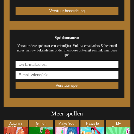
Spel doorsturen
Verstuur deze spel naar een vriend(in). Vul uw email adres & het email
adres van uw bekende hieronder in en deze ontvangt een link naar deze
spel.
Meer spellen
Autumn
Girl on
Make Your
Paws to
My
Girl Dress
Skates:
Own
Beauty:
Dolphin
Up
Pizza
Cosmetic
Baby
Show 8