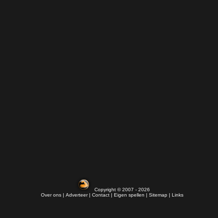
Copyright © 2007 - 2026
Over ons
|
Adverteer
|
Contact
|
Eigen spellen
|
Sitemap |
Links