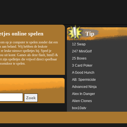
tjes online spelen
Tip
s om op je computer te spelen zonder dat een
12 Swap
es aan beland. Wij hebben de leukste
er leuke nieuwe spelletjes bij. Speel je
247 MiniGolf
jou uit komt. Games als deze flash, html5 &
25 Boxes
zijn spelletjes die vrijwel direct speelbaar
tussendoor te spelen.
3 Card Poker
A Good Hunch
AB: Spermicide
Advanced Ninja
Alex In Danger
Alien Clones
box10atv