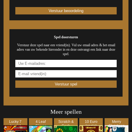
Spel doorsturen
Verstuur deze spel naar een vriend(in). Vul uw email adres & het email
adres van uw bekende hieronder in en deze ontvangt een link naar deze
spel.
Meer spellen
Lucky 7
4 Leaf
Scratch &
10 Euro
Merry
kraslot
Clover
Cash
kraslot
Christmas
kraslot
kraslot
kraslot