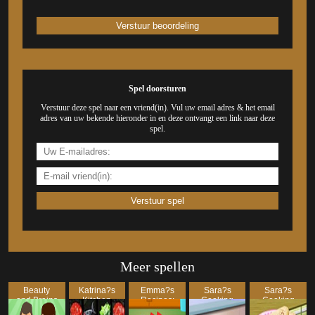
Spel doorsturen
Verstuur deze spel naar een vriend(in). Vul uw email adres & het email
adres van uw bekende hieronder in en deze ontvangt een link naar deze
spel.
Meer spellen
Beauty
Katrina?s
Emma?s
Sara?s
Sara?s
and Brains
Kitchen
Recipes:
Cooking
Cooking
Indian
Class:
Class: