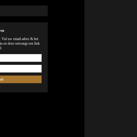
ren
). Vul uw email adres & het
n en deze ontvangt een link
l.