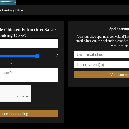
's Cooking Class
de Chicken Fettuccine: Sara's
Spel doorstu
ooking Class?
Verstuur deze spel naar een vriend(in
email adres van uw bekende hieronder i
naar deze spe
5
5