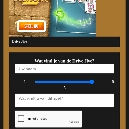
Drive Jive
Wat vind je van de Drive Jive?
1
5
5