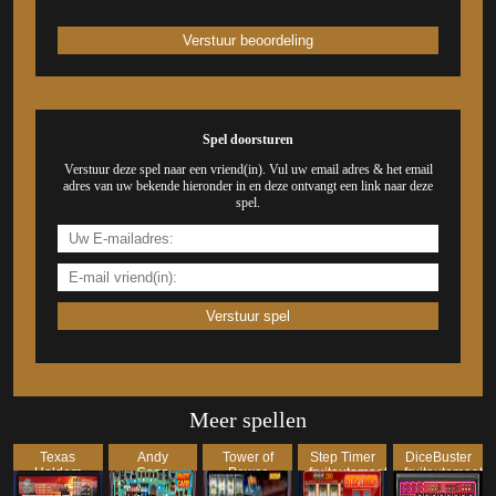
Spel doorsturen
Verstuur deze spel naar een vriend(in). Vul uw email adres & het email
adres van uw bekende hieronder in en deze ontvangt een link naar deze
spel.
Meer spellen
Texas
Andy
Tower of
Step Timer
DiceBuster
Holdem
Capp
Power
fruitautomaat
fruitautomaat
fruitautomaat
fruitautomaat
fruitautoma...