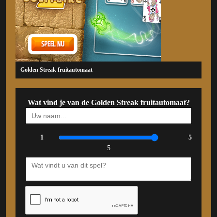
Golden Streak fruitautomaat
Wat vind je van de Golden Streak fruitautomaat?
1
5
5