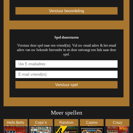
Spel doorsturen
Verstuur deze spel naar een vriend(in). Vul uw email adres & het email
adres van uw bekende hieronder in en deze ontvangt een link naar deze
spel.
Meer spellen
Hells Bells
Cops`n
Random
Casino
Crazy
fruitautomaat
Robbers
Runner
Joker
sevens
DL
Ultra
fruitautomaat
fruitautomaat