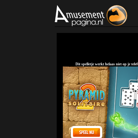
Dit spelletje werkt helaas niet op je t