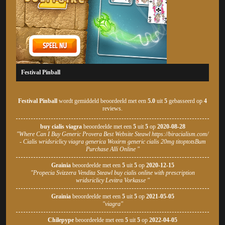
Festival Pinball
Festival Pinball
wordt gemiddeld beoordeeld met een
5.0
uit
5
gebasseerd op
4
reviews.
buy cialis viagra
beoordeelde met een
5
uit
5
op
2020-08-28
"Where Can I Buy Generic Provera Best Website Steawl https://biracialism.com/
- Cialis wridsriclicy viagra generica Woxirm generic cialis 20mg titoptotsBum
Purchase Alli Online "
Grainia
beoordeelde met een
5
uit
5
op
2020-12-15
"Propecia Svizzera Vendita Steawl buy cialis online with prescription
wridsriclicy Levitra Vorkasse "
Grainia
beoordeelde met een
5
uit
5
op
2021-05-05
"viagra"
Chilepype
beoordeelde met een
5
uit
5
op
2022-04-05