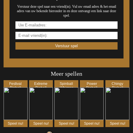
Verstuur deze spel naar een vriend(in). Vul uw email adres & het email
adres van uw bekende hieronder in en deze ontvangt een link naar deze
spel.
Meer spellen
Festival
Extreme
Spinball
Power
Chingy
Pinball
Pinball
Whizzer
Pinball
Pinball
Speel nu!
Speel nu!
Speel nu!
Speel nu!
Speel nu!