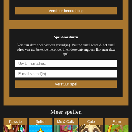
Spel doorsturen
Verstuur deze spel naar een vriend(in). Vul uw email adres & het email
adres van uw bekende hieronder in en deze ontvangt een link naar deze
spel.
Meer spellen
Paws to
Splish
Me & Catty
Cute
Farm
Beauty:
Drago
Christmas
Griller
Christmas
Pong
Puppy