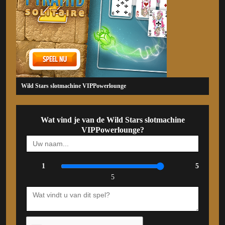
Wild Stars slotmachine VIPPowerlounge
Wat vind je van de Wild Stars slotmachine
VIPPowerlounge?
1
5
5