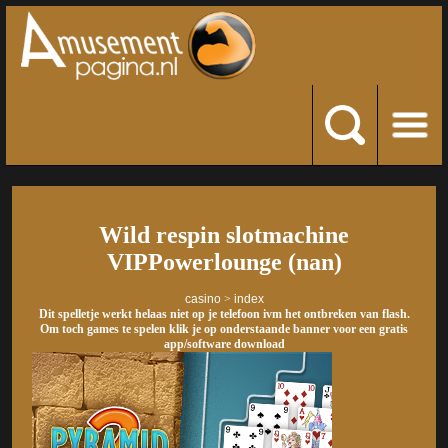
Wild respin slotmachine
VIPPowerlounge (nan)
casino
>
index
Dit spelletje werkt helaas niet op je telefoon ivm het ontbreken van flash.
Om toch games te spelen klik je op onderstaande banner voor een gratis
app/software download