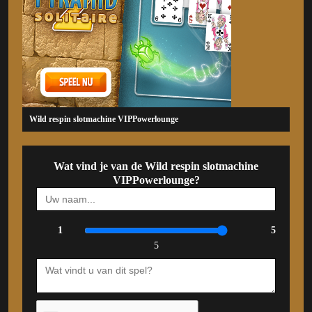
Wild respin slotmachine VIPPowerlounge
Wat vind je van de Wild respin slotmachine
VIPPowerlounge?
1
5
5