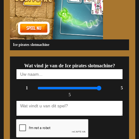
Ice pirates slotmachine
Wat vind je van de Ice pirates slotmachine?
1
5
5