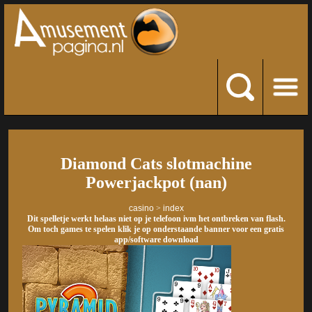
Diamond Cats slotmachine
Powerjackpot (nan)
casino
>
index
Dit spelletje werkt helaas niet op je telefoon ivm het ontbreken van flash.
Om toch games te spelen klik je op onderstaande banner voor een gratis
app/software download