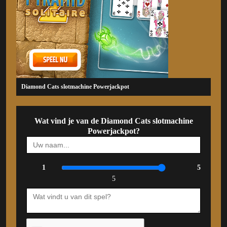
Diamond Cats slotmachine Powerjackpot
Wat vind je van de Diamond Cats slotmachine
Powerjackpot?
1
5
5