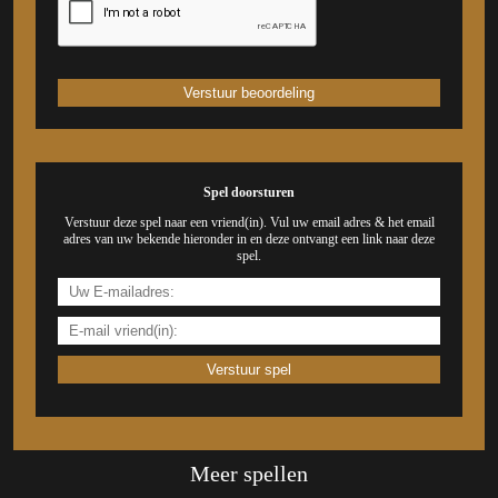
Spel doorsturen
Verstuur deze spel naar een vriend(in). Vul uw email adres & het email
adres van uw bekende hieronder in en deze ontvangt een link naar deze
spel.
Meer spellen