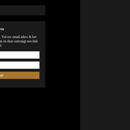
ren
). Vul uw email adres & het
n en deze ontvangt een link
l.