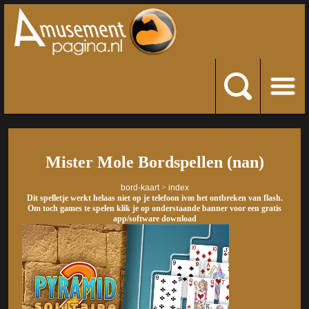
Mister Mole Bordspellen (nan)
bord-kaart
>
index
Dit spelletje werkt helaas niet op je telefoon ivm het ontbreken van flash.
Om toch games te spelen klik je op onderstaande banner voor een gratis
app/software download