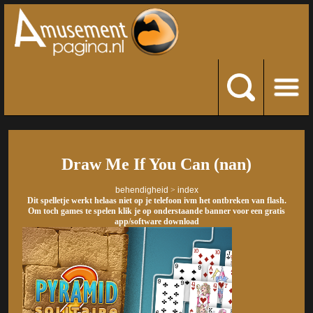
Draw Me If You Can (nan)
behendigheid
>
index
Dit spelletje werkt helaas niet op je telefoon ivm het ontbreken van flash.
Om toch games te spelen klik je op onderstaande banner voor een gratis
app/software download