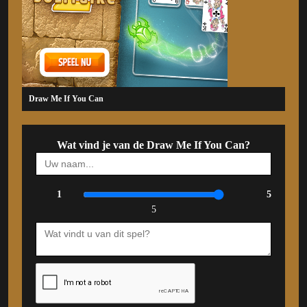
Draw Me If You Can
Wat vind je van de Draw Me If You Can?
1
5
5