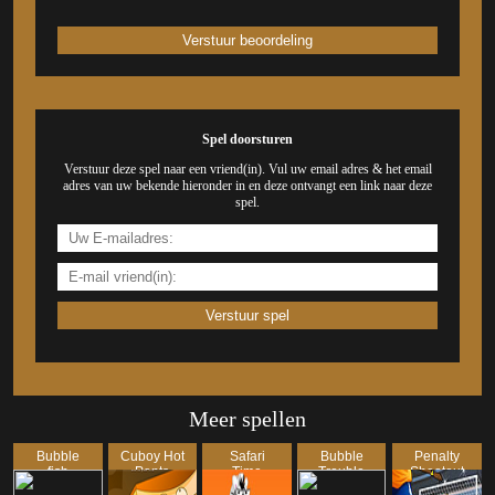
Spel doorsturen
Verstuur deze spel naar een vriend(in). Vul uw email adres & het email
adres van uw bekende hieronder in en deze ontvangt een link naar deze
spel.
Meer spellen
Bubble
Cuboy Hot
Safari
Bubble
Penalty
fish
Pants
Time
Trouble
Shootout
buddies
2012