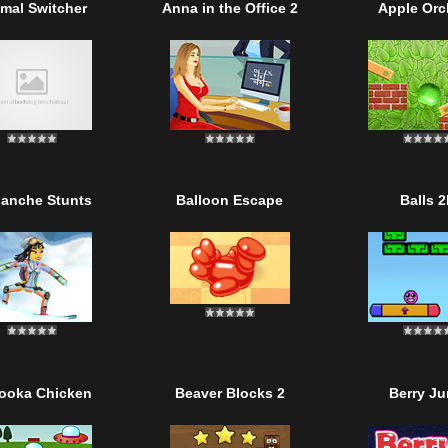
mal Switcher
Anna in the Office 2
Apple Orc
lanche Stunts
Balloon Escape
Balls 
ooka Chicken
Beaver Blocks 2
Berry J