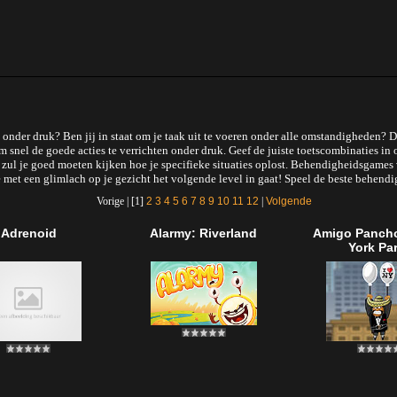
en onder druk? Ben jij in staat om je taak uit te voeren onder alle omstandigheden
nel de goede acties te verrichten onder druk. Geef de juiste toetscombinaties in 
zul je goed moeten kijken hoe je specifieke situaties oplost. Behendigheidsgames 
je met een glimlach op je gezicht het volgende level in gaat! Speel de beste behe
Vorige | [1]
2
3
4
5
6
7
8
9
10
11
12
|
Volgende
Adrenoid
Alarmy: Riverland
Amigo Pancho
York Pa