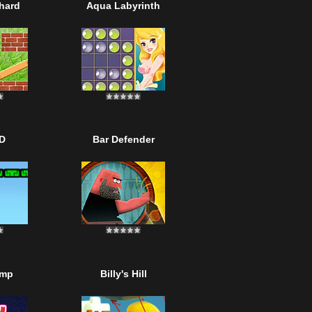
hard
Aqua Labyrinth
2D
Bar Defender
ump
Billy's Hill