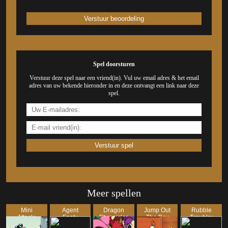
Spel doorsturen
Verstuur deze spel naar een vriend(in). Vul uw email adres & het email
adres van uw bekende hieronder in en deze ontvangt een link naar deze
spel.
Meer spellen
Mini
Agent
Dragon
Jump Out
Rubble
Attack:
Footy
Chronicles
The Box
Trouble:
Urban
New York