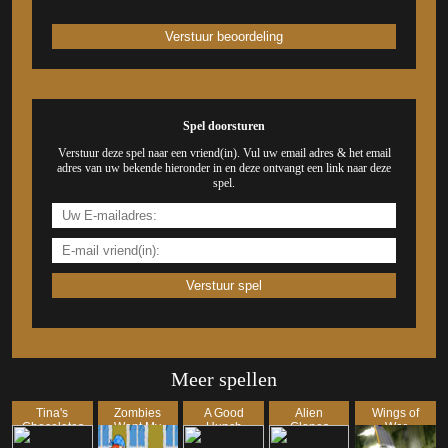
Spel doorsturen
Verstuur deze spel naar een vriend(in). Vul uw email adres & het email
adres van uw bekende hieronder in en deze ontvangt een link naar deze
spel.
Meer spellen
Tina's
Zombies
A Good
Alien
Wings of
Chocolates
Want My
Hunch
Clones
War
Bike