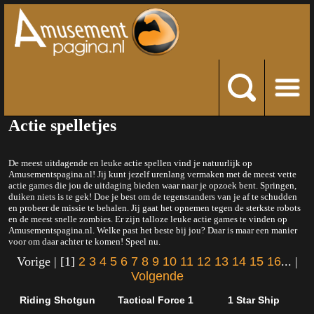
Actie spelletjes
De meest uitdagende en leuke actie spellen vind je natuurlijk op
Amusementspagina.nl! Jij kunt jezelf urenlang vermaken met de meest vette
actie games die jou de uitdaging bieden waar naar je opzoek bent. Springen,
duiken niets is te gek! Doe je best om de tegenstanders van je af te schudden
en probeer de missie te behalen. Jij gaat het opnemen tegen de sterkste robots
en de meest snelle zombies. Er zijn talloze leuke actie games te vinden op
Amusementspagina.nl. Welke past het beste bij jou? Daar is maar een manier
voor om daar achter te komen! Speel nu.
Vorige | [1]
2
3
4
5
6
7
8
9
10
11
12
13
14
15
16
... |
Volgende
Riding Shotgun
Tactical Force 1
1 Star Ship