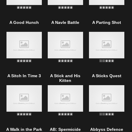
A Good Hunch
A Navle Battle
A Parting Shot
A Sitch In Time 3
A Stick and His
A Sticks Quest
Kitten
A Walk in the Park
AB: Spermicide
Abbyss Defence