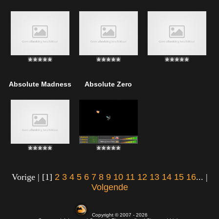
Absolute Madness
Absolute Zero
Vorige | [1]
2
3
4
5
6
7
8
9
10
11
12
13
14
15
16
... |
Volgende
Copyright © 2007 - 2026