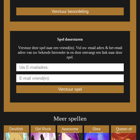
Spel doorsturen
Verstuur deze spel naar een vriend(in). Vul uw email adres & het email
adres van uw bekende hieronder in en deze ontvangt een link naar deze
spel.
Meer spellen
Devilish
Girl Rock
Awesome
Glee
Queen of
Dress Up
Band
Gamer Girl
Celebrity
Darkness
Dress Up
Dress U...
Makeover
Dress Up