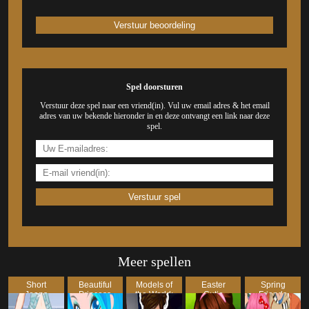
Spel doorsturen
Verstuur deze spel naar een vriend(in). Vul uw email adres & het email
adres van uw bekende hieronder in en deze ontvangt een link naar deze
spel.
Meer spellen
Short
Beautiful
Models of
Easter
Spring
Jeans
Princess
the World:
Cutie
Friends
Dress Up
Makeove...
UK
Dress Up