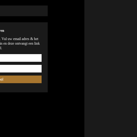
ren
). Vul uw email adres & het
n en deze ontvangt een link
l.