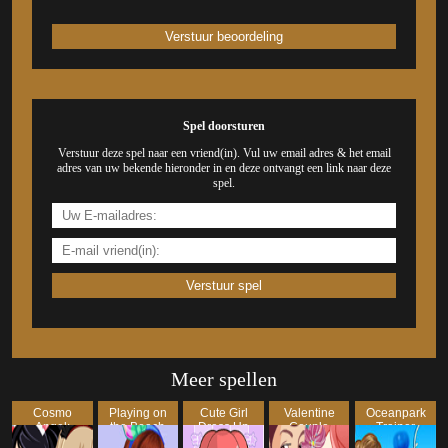
Spel doorsturen
Verstuur deze spel naar een vriend(in). Vul uw email adres & het email
adres van uw bekende hieronder in en deze ontvangt een link naar deze
spel.
Meer spellen
Cosmo
Playing on
Cute Girl
Valentine
Oceanpark
Angel:
the Beach
Dress Up
Couple
Trainer
This
Dress Up
Dress Up