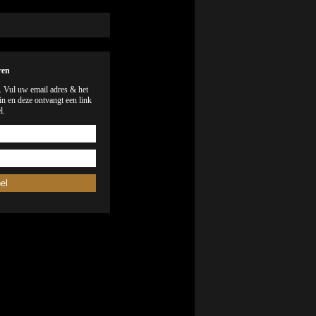
ren
). Vul uw email adres & het
n en deze ontvangt een link
l.