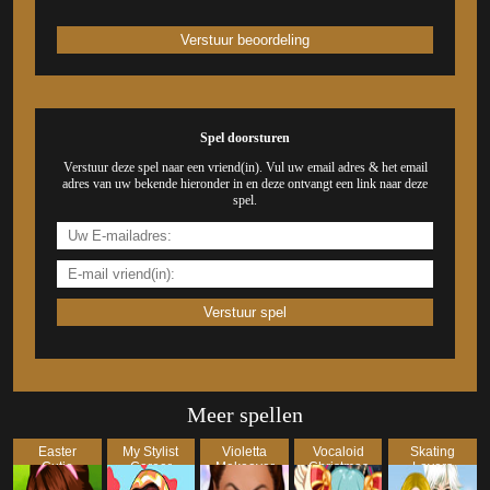
Spel doorsturen
Verstuur deze spel naar een vriend(in). Vul uw email adres & het email
adres van uw bekende hieronder in en deze ontvangt een link naar deze
spel.
Meer spellen
Easter
My Stylist
Violetta
Vocaloid
Skating
Cutie
Career
Makeover
Christmas
Lovers
Dress Up
Dress Up